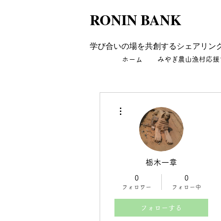
RONIN BANK
学び合いの場を共創するシェアリン
ホーム
みやぎ農山漁村応援
その他
栃木一章
0
0
フォロワー
フォロー中
フォローする