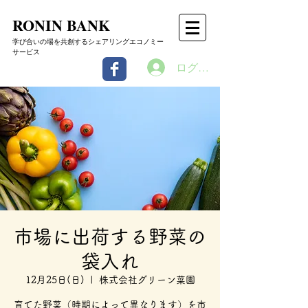
RONIN BANK
学び合いの場を共創するシェアリングエコノミー
サービス
ログイン
市場に出荷する野菜の
袋入れ
12月25日(日)
  |  
株式会社グリーン菜園
育てた野菜（時期によって異なります）を市