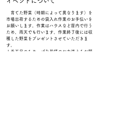
イベントについて
　育てた野菜（時期によって異なります）を
市場出荷するための袋入れ作業のお手伝いを
お願いします。作業はハウスなど屋内で行う
ため、雨天でも行います。作業終了後には収
穫した野菜をプレゼントさせていただきま
す。
人手不足のため、ぜひ皆様のお力添えをお願
いします。
○募集人数
　1日5名程度
○保険加入について
　必要に応じてご自身でご加入ください
続きを読む >>
このイベントをシェア