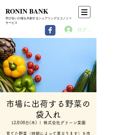
RONIN BANK
学び合いの場を共創するシェアリングエコノミー
サービス
ログイン
市場に出荷する野菜の
袋入れ
12月08日(木)
  |  
株式会社グリーン菜園
育てた野菜（時期によって異なります）を市