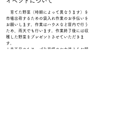
イベントについて
　育てた野菜（時期によって異なります）を
市場出荷するための袋入れ作業のお手伝いを
お願いします。作業はハウスなど屋内で行う
ため、雨天でも行います。作業終了後には収
穫した野菜をプレゼントさせていただきま
す。
人手不足のため、ぜひ皆様のお力添えをお願
いします。
○募集人数
　1日5名程度
○保険加入について
　必要に応じてご自身でご加入ください
続きを読む >>
このイベントをシェア