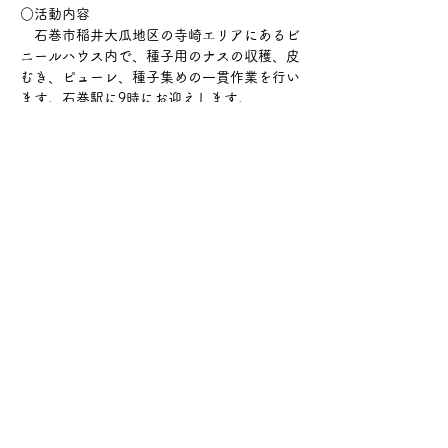
○活動内容
　石巻市稲井大瓜地区の寺崎エリアにあるビ
ニールハウス内で、種子用のナスの収穫、皮
むき、ピューレ、種子集めの一貫作業を行い
ます。石巻駅に9時にお迎えします。
○募集人数
　3名
○集合場所
　JR石巻駅（石巻市穀町１３）
続きを読む >>
このイベントをシェア
© 2022 BY RONIN BANK