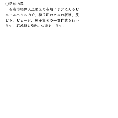
○活動内容
　石巻市稲井大瓜地区の寺崎エリアにあるビ
ニールハウス内で、種子用のナスの収穫、皮
むき、ピューレ、種子集めの一貫作業を行い
ます。石巻駅に9時にお迎えします。
○募集人数
　3名
○集合場所
　JR石巻駅（石巻市穀町１３）
続きを読む >>
このイベントをシェア
© 2022 BY RONIN BANK