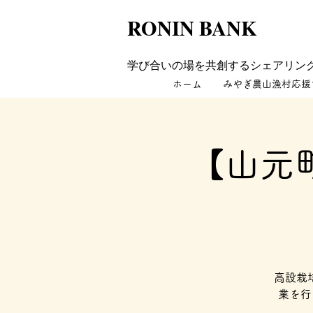
RONIN BANK
学び合いの場を共創するシェアリン
ホーム
みやぎ農山漁村応援
【山元
高設栽
業を行