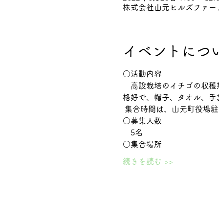
株式会社山元ヒルズファーム,
イベントにつ
○活動内容
　高設栽培のイチゴの収穫
格好で、帽子、タオル、手
 集合時間は、山元町役場
○募集人数
　5名
○集合場所
続きを読む >>