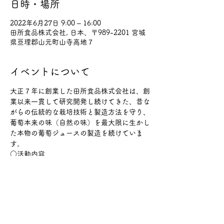
日時・場所
2022年6月27日 9:00 – 16:00
田所食品株式会社, 日本、〒989-2201 宮城
県亘理郡山元町山寺高地７
イベントについて
大正７年に創業した田所食品株式会社は、創
業以来一貫して研究開発し続けてきた、昔な
がらの伝統的な栽培技術と製造方法を守り、
葡萄本来の味（自然の味）を最大限に生かし
た本物の葡萄ジュースの製造を続けていま
す。
○活動内容
　ぶどう畑で摘粒、誘引、芯とめ、ひげ根切
り、草刈等の作業をお手伝いいただくボラン
ティアを募集します。服装は汚れても良い格
好で、帽子、タオル、手袋、飲み物、着替え
（念の為）、マスクをご用意ください。
○募集人数