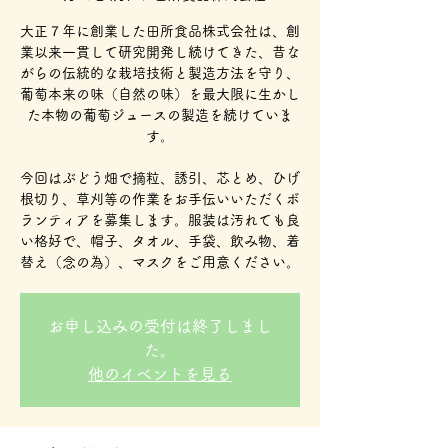
大正７年に創業した田所食品株式会社は、創
業以来一貫して研究開発し続けてきた、昔な
がらの伝統的な栽培技術と製造方法を守り、
葡萄本来の味（自然の味）を最大限に生かし
た本物の葡萄ジュースの製造を続けていま
す。
今回はぶどう畑で摘粒、誘引、芯とめ、ひげ
根切り、草刈等の作業をお手伝いいただくボ
ランティアを募集します。服装は汚れても良
い格好で、帽子、タオル、手袋、飲み物、着
替え（念の為）、マスクをご用意ください。
お申し込みの受付は終了しまし
た。
他のイベントを見る