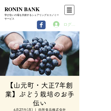
RONIN BANK
学び合いの場を共創するシェアリングエコノミー
サービス
ログイン
【山元町・大正7年創
業】ぶどう栽培のお手
伝い
6月27日(月)
  |  
田所食品株式会社